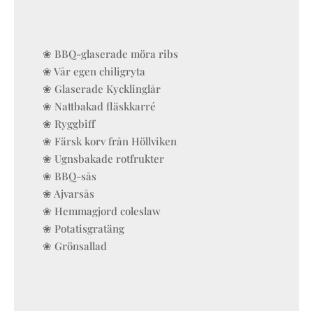
❀ BBQ-glaserade möra ribs
❀ Vår egen chiligryta
❀ Glaserade Kycklinglår
❀ Nattbakad fläskkarré
❀ Ryggbiff
❀ Färsk korv från Höllviken
❀ Ugnsbakade rotfrukter
❀ BBQ-sås
❀ Ajvarsås
❀ Hemmagjord coleslaw
❀ Potatisgratäng
❀ Grönsallad