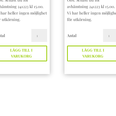
s! Senast tid för
Obs! Senast tid för
hämtning 241223 kl 15.00.
avhämtning 241223 kl 15.00.
 har heller ingen möjlighet
Vi har heller ingen möjligh
r utkörning.
för utkörning.
LTALLRIK
RIS
tal
Antal
ängd
A
LA
LÄGG TILL I
LÄGG TILL I
MALTA
VARUKORG
VARUKORG
mängd