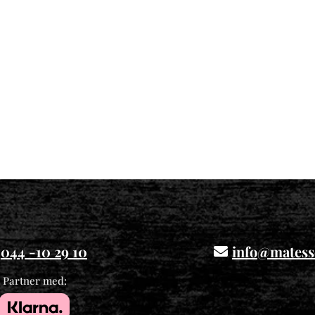
044 -10 29 10
info@matess
Partner med: