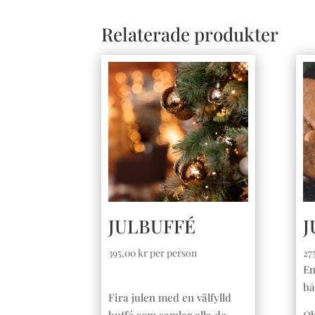
Relaterade produkter
JULBUFFÉ
J
395,00
kr
per person
27
En
bå
Fira julen med en välfylld