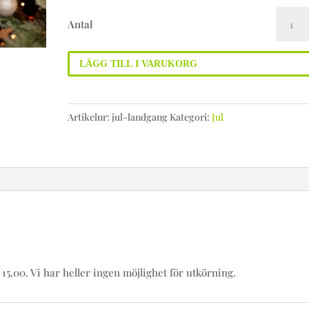
JUL-
Antal
LANDGÅNG
mängd
LÄGG TILL I VARUKORG
Artikelnr:
jul-landgang
Kategori:
Jul
 15.00. Vi har heller ingen möjlighet för utkörning.