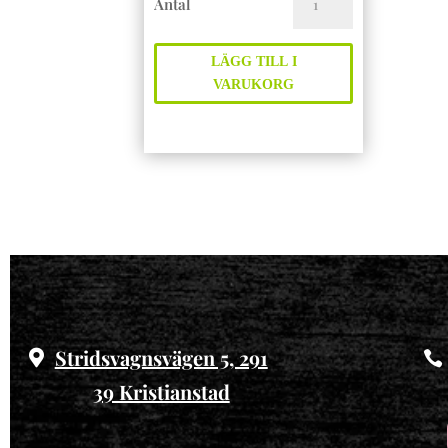
Antal
mängd
LÄGG TILL I
VARUKORG
Stridsvagnsvägen 5, 291
39 Kristianstad