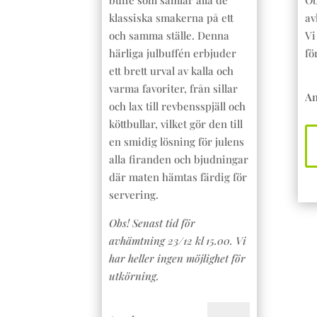
buffé som samlar alla de
Ob
klassiska smakerna på ett
av
och samma ställe. Denna
Vi
härliga julbuffén erbjuder
fö
ett brett urval av kalla och
JU
varma favoriter, från sillar
An
m
och lax till revbensspjäll och
köttbullar, vilket gör den till
en smidig lösning för julens
alla firanden och bjudningar
där maten hämtas färdig för
servering.
Obs! Senast tid för
avhämtning 23/12 kl 15.00. Vi
har heller ingen möjlighet för
utkörning.
JULBUFFÉ