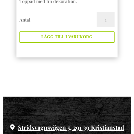
Toppad med fin dekoration.
Enkel
Antal
Landgång
mängd
LÄGG TILL I VARUKORG
Stridsvagnsvägen 5, 291 39 Kristianstad