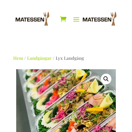
Hem
/
Landgångar
/ Lyx Landgång