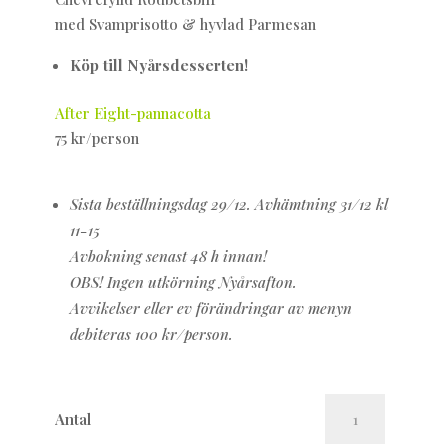
med Svamprisotto & hyvlad Parmesan
Köp till Nyårsdesserten!
After Eight-pannacotta
75 kr/person
Sista beställningsdag 29/12. Avhämtning 31/12 kl
11-15
Avbokning senast 48 h innan!
OBS! Ingen utkörning Nyårsafton.
Avvikelser eller ev förändringar av menyn
debiteras 100 kr/person.
NYÅRSMENY
Antal
mängd