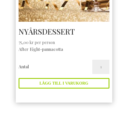
NYÅRSDESSERT
75,00
kr
per person
After Eight-pannacotta
NYÅRSDESSERT
Antal
mängd
LÄGG TILL I VARUKORG