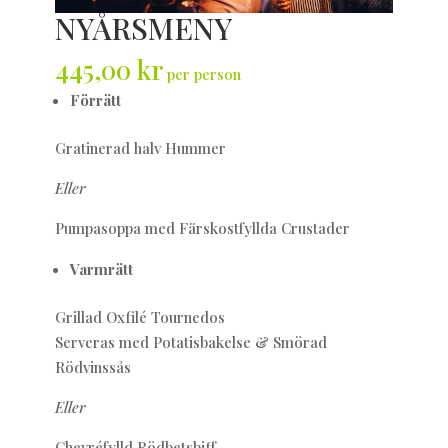
NYÅRSMENY
445,00
kr
per person
Förrätt
Gratinerad halv Hummer
Eller
Pumpasoppa med Färskostfyllda Crustader
Varmrätt
Grillad Oxfilé Tournedos
Serveras med Potatisbakelse & Smörad
Rödvinssås
Eller
Chevréfylld Rödbetsbiff