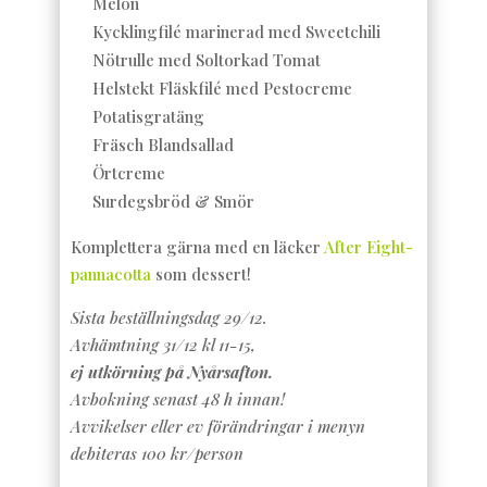
Melon
Kycklingfilé marinerad med Sweetchili
Nötrulle med Soltorkad Tomat
Helstekt Fläskfilé med Pestocreme
Potatisgratäng
Fräsch Blandsallad
Örtcreme
Surdegsbröd & Smör
Komplettera gärna med en läcker
After Eight-
pannacotta
som dessert!
Sista beställningsdag 29/12.
Avhämtning 31/12 kl 11-15,
ej utkörning på Nyårsafton.
Avbokning senast 48 h innan!
Avvikelser eller ev förändringar i menyn
debiteras 100 kr/person