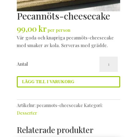
Pecannöts-cheesecake
99,00
kr
per person
Vår goda och knapriga pecannöts-cheesecake
med smaker av kola. Serveras med grädde.
Pecannöts-
Antal
cheesecake
mängd
LÄGG TILL I VARUKORG
Artikelnr:
pecannots-cheesecake
Kategori:
Desserter
Relaterade produkter