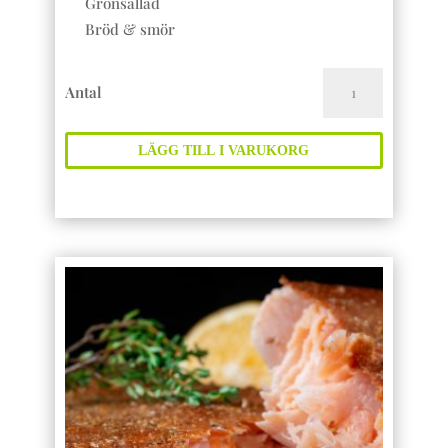
Grönsallad
Bröd & smör
MIDSOMMARBUFFÈ
Antal
mängd
LÄGG TILL I VARUKORG