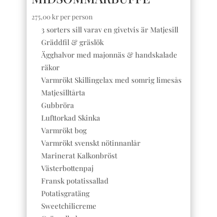
275,00
kr
per person
3 sorters sill varav en givetvis är Matjesill
Gräddfil & gräslök
Ägghalvor med majonnäs & handskalade
räkor
Varmrökt Skillingelax med somrig limesås
Matjesilltårta
Gubbröra
Lufttorkad Skinka
Varmrökt bog
Varmrökt svenskt nötinnanlår
Marinerat Kalkonbröst
Västerbottenpaj
Fransk potatissallad
Potatisgratäng
Sweetchilicreme