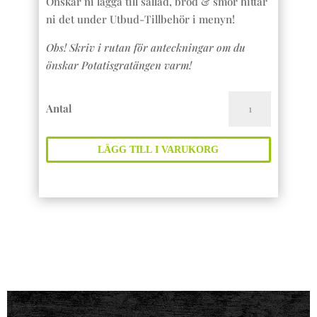
Önskar ni lägga till sallad, bröd & smör hittar
ni det under Utbud-Tillbehör i menyn!
Obs! Skriv i rutan för anteckningar om du
önskar Potatisgratängen varm!
Matessens
Antal
Favoritfat
mängd
LÄGG TILL I VARUKORG