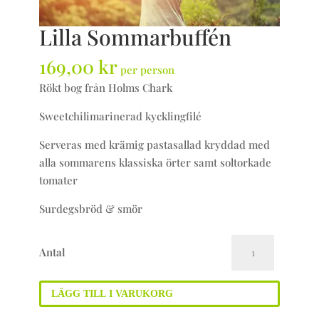
Lilla Sommarbuffén
169,00
kr
per person
Rökt bog från Holms Chark
Sweetchilimarinerad kycklingfilé
Serveras med krämig pastasallad kryddad med
alla sommarens klassiska örter samt soltorkade
tomater
Surdegsbröd & smör
Lilla
Antal
Sommarbuffén
mängd
LÄGG TILL I VARUKORG