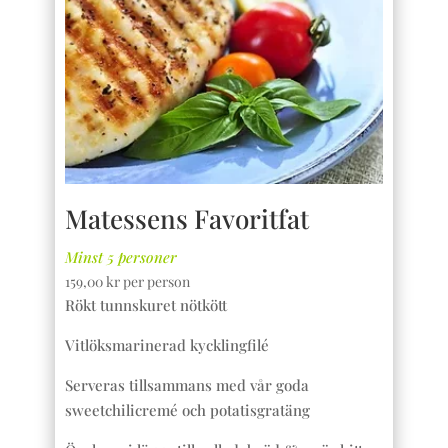
Matessens Favoritfat
Minst 5 personer
159,00
kr
per person
Rökt tunnskuret nötkött
Vitlöksmarinerad kycklingfilé
Serveras tillsammans med vår goda
sweetchilicremé och potatisgratäng