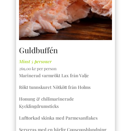
Guldbuffén
Minst 5 personer
269,00
kr
per person
Marinerad varmrökt Lax från Valje
Rökt tunnskuret Nötkött från Holms
Honung & chilimarinerade
Kycklingdrumsticks
Lufttorkad skinka med Parmesanflakes
Serveras med en härlig Couscousblandning